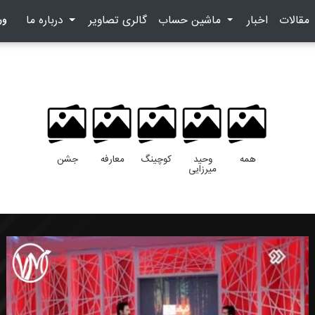
(current)
(current)
(
مقالات
اخبار
ماشین حساب
گالری تصاویر
درباره ما
ور
همه
وحید
کوچینگ
معارفه
جشن
میرزایی